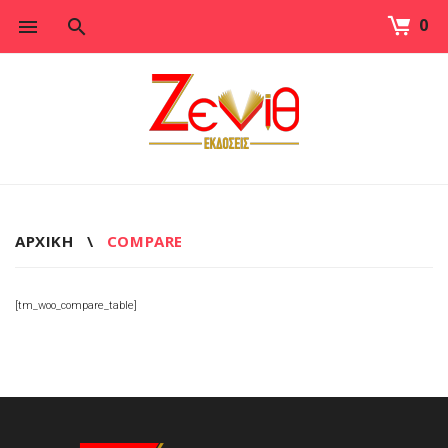
0
Skip
to
content
ΑΡΧΙΚΉ
\
COMPARE
COMPARE
[tm_woo_compare_table]