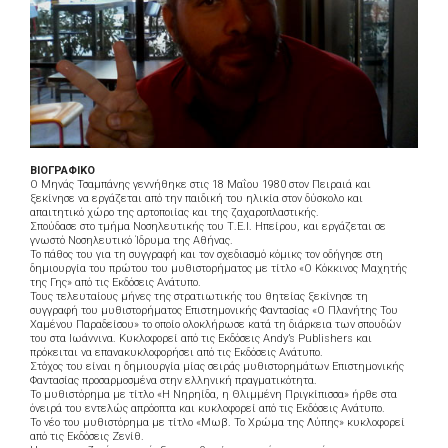
ΒΙΟΓΡΑΦΙΚΟ
Ο Μηνάς Τσαμπάνης γεννήθηκε στις 18 Μαΐου 1980 στον Πειραιά και
ξεκίνησε να εργάζεται από την παιδική του ηλικία στον δύσκολο και
απαιτητικό χώρο της αρτοποιίας και της ζαχαροπλαστικής.
Σπούδασε στο τμήμα Νοσηλευτικής του Τ.Ε.Ι. Ηπείρου, και εργάζεται σε
γνωστό Νοσηλευτικό Ίδρυμα της Αθήνας.
Το πάθος του για τη συγγραφή και τον σχεδιασμό κόμικς τον οδήγησε στη
δημιουργία του πρώτου του μυθιστορήματος με τίτλο «Ο Κόκκινος Μαχητής
της Γης» από τις Εκδόσεις Ανάτυπο.
Τους τελευταίους μήνες της στρατιωτικής του θητείας ξεκίνησε τη
συγγραφή του μυθιστορήματος Επιστημονικής Φαντασίας «Ο Πλανήτης Του
Χαμένου Παραδείσου» το οποίο ολοκλήρωσε κατά τη διάρκεια των σπουδών
του στα Ιωάννινα. Κυκλοφορεί από τις Εκδόσεις Andy’s Publishers και
πρόκειται να επανακυκλοφορήσει από τις Εκδόσεις Ανάτυπο.
Στόχος του είναι η δημιουργία μίας σειράς μυθιστορημάτων Επιστημονικής
Φαντασίας προσαρμοσμένα στην ελληνική πραγματικότητα.
Το μυθιστόρημα με τίτλο «Η Νηρηίδα, η Θλιμμένη Πριγκίπισσα» ήρθε στα
όνειρά του εντελώς απρόοπτα και κυκλοφορεί από τις Εκδόσεις Ανάτυπο.
Το νέο του μυθιστόρημα με τίτλο «Μωβ. Το Χρώμα της Λύπης» κυκλοφορεί
από τις Εκδόσεις Ζενίθ.