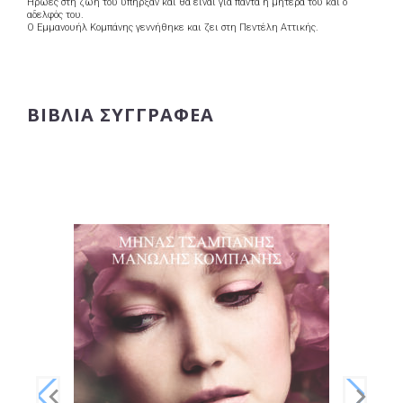
Ήρωες στη ζωή του υπήρξαν και θα είναι για πάντα η μητέρα του και ο
αδελφός του.
Ο Εμμανουήλ Κομπάνης γεννήθηκε και ζει στη Πεντέλη Αττικής.
ΒΙΒΛΊΑ ΣΥΓΓΡΑΦΈΑ