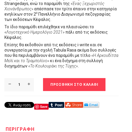
Strangedays, ενώ το παραμύθι της
«Ένας Ξεχωριστός
Χιονάνθρωπος»
απέσπασε τον τρίτο έπαινο στην κατηγορία
ο
ενηλίκων στον 2
Πανελλήνιο Διαγωνισμό πεζογραφίας
των εκδόσεων Κέφαλος.
Το ίδιο παραμύθι επιλέχθηκε να πλαισιώσει το
«Λογοτεχνικό Ημερολόγιο 2021»
πάλι από τις εκδόσεις
Κέφαλος.
Επίσης θα εκδοθoύν από τις εκδόσεις i-write και σε
συνεργασία με την σχολή Tabula Rasa ακόμα δυο συλλογές
που θα περιλαμβάνουν ένα παραμύθι με τίτλο
«Η Αρκουδίτσα
Μελί και το Τραμπολίνο»
κι ένα διήγημα στη συλλογή
διηγημάτων
«Το Κουλουράκι της Τύχης»
.
ΠΡΟΣΘΉΚΗ ΣΤΟ ΚΑΛΆΘΙ
Save
ΠΕΡΙΓΡΑΦΉ