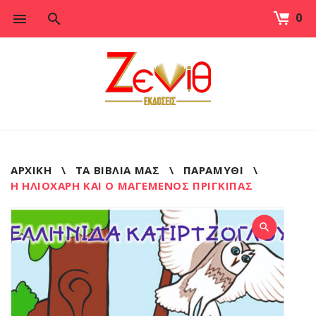
0
Skip
to
content
ΑΡΧΙΚΉ
\
ΤΑ ΒΙΒΛΊΑ ΜΑΣ
\
ΠΑΡΑΜΥΘΙ
\
Η ΗΛΙΌΧΑΡΗ ΚΑΙ Ο ΜΑΓΕΜΈΝΟΣ ΠΡΊΓΚΙΠΑΣ