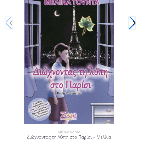
Χιον
ΜΕΛΙΝΑ ΤΟΥΝΤΑ
Διώχνοντας τη Λύπη στο Παρίσι – Μελίνα