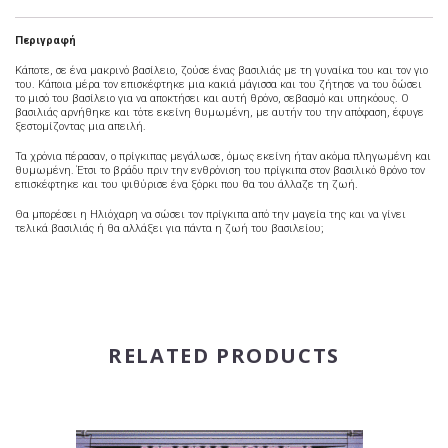
Περιγραφή
Κάποτε, σε ένα μακρινό βασίλειο, ζούσε ένας βασιλιάς με τη γυναίκα του και τον γιο
του. Κάποια μέρα τον επισκέφτηκε μια κακιά μάγισσα και του ζήτησε να του δώσει
το μισό του βασίλειο για να αποκτήσει και αυτή θρόνο, σεβασμό και υπηκόους. Ο
βασιλιάς αρνήθηκε και τότε εκείνη θυμωμένη, με αυτήν του την απόφαση, έφυγε
ξεστομίζοντας μια απειλή.
Τα χρόνια πέρασαν, ο πρίγκιπας μεγάλωσε, όμως εκείνη ήταν ακόμα πληγωμένη και
θυμωμένη. Έτσι το βράδυ πριν την ενθρόνιση του πρίγκιπα στον βασιλικό θρόνο τον
επισκέφτηκε και του ψιθύρισε ένα ξόρκι που θα του άλλαζε τη ζωή.
Θα μπορέσει η Ηλιόχαρη να σώσει τον πρίγκιπα από την μαγεία της και να γίνει
τελικά βασιλιάς ή θα αλλάξει για πάντα η ζωή του βασιλείου;
RELATED PRODUCTS