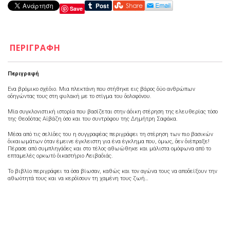
Save
ΠΕΡΙΓΡΑΦΉ
Περιγραφή
Ένα βρόμικο σχέδιο. Μια πλεκτάνη που στήθηκε εις βάρος δύο ανθρώπων
οδηγώντας τους στη φυλακή με το στίγμα του δολοφόνου.
Μία συγκλονιστική ιστορία που βασίζεται στην άδικη στέρηση της ελευθερίας τόσο
της Θεοδότας Αϊβάζη όσο και του συντρόφου της Δημήτρη Σαφάκα.
Μέσα από τις σελίδες του η συγγραφέας περιγράφει τη στέρηση των πιο βασικών
δικαιωμάτων όταν έμεινε έγκλειστη για ένα έγκλημα που, όμως, δεν διέπραξε!
Πέρασε από συμπληγάδες και στο τέλος αθωώθηκε και μάλιστα ομόφωνα από το
επταμελές ορκωτό δικαστήριο Λειβαδιάς.
Το βιβλίο περιγράφει τα όσα βίωσαν, καθώς και τον αγώνα τους να αποδείξουν την
αθωότητά τους και να κερδίσουν τη χαμένη τους ζωή…