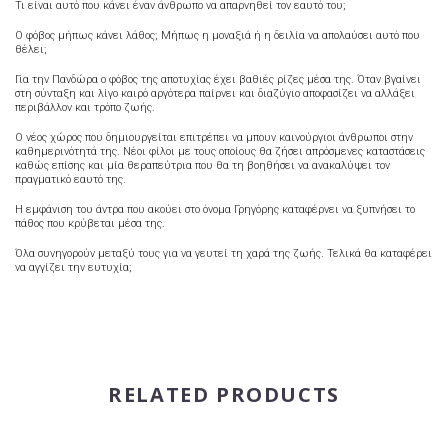
Τι είναι αυτό που κάνει έναν άνθρωπο να απαρνηθεί τον εαυτό του;
Ο φόβος μήπως κάνει λάθος; Μήπως η μοναξιά ή η δειλία να απολαύσει αυτό που
θέλει;
Για την Πανδώρα ο φόβος της αποτυχίας έχει βαθιές ρίζες μέσα της. Όταν βγαίνει
στη σύνταξη και λίγο καιρό αργότερα παίρνει και διαζύγιο αποφασίζει να αλλάξει
περιβάλλον και τρόπο ζωής.
Ο νέος χώρος που δημιουργείται επιτρέπει να μπουν καινούργιοι άνθρωποι στην
καθημερινότητά της. Νέοι φίλοι με τους οποίους θα ζήσει απρόσμενες καταστάσεις
καθώς επίσης και μία θεραπεύτρια που θα τη βοηθήσει να ανακαλύψει τον
πραγματικό εαυτό της.
Η εμφάνιση του άντρα που ακούει στο όνομα Γρηγόρης καταφέρνει να ξυπνήσει το
πάθος που κρύβεται μέσα της.
Όλα συνηγορούν μεταξύ τους για να γευτεί τη χαρά της ζωής. Τελικά θα καταφέρει
να αγγίζει την ευτυχία;
RELATED PRODUCTS