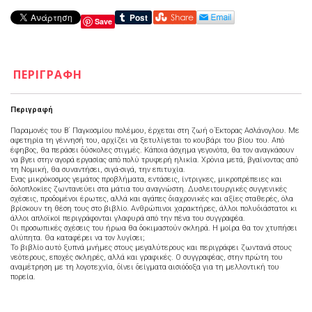
Save
ΠΕΡΙΓΡΑΦΉ
Περιγραφή
Παραμονές του Β΄ Παγκοσμίου πολέμου, έρχεται στη ζωή ο Έκτορας Ασλάνογλου. Με
αφετηρία τη γέννησή του, αρχίζει να ξετυλίγεται το κουβάρι του βίου του. Από
έφηβος, θα περάσει δύσκολες στιγμές. Κάποια άσχημα γεγονότα, θα τον αναγκάσουν
να βγει στην αγορά εργασίας από πολύ τρυφερή ηλικία. Χρόνια μετά, βγαίνοντας από
τη Νομική, θα συναντήσει, σιγά-σιγά, την επιτυχία.
Ένας μικρόκοσμος γεμάτος προβλήματα, εντάσεις, ίντριγκες, μικροπρέπειες και
δολοπλοκίες ζωντανεύει στα μάτια του αναγνώστη. Δυσλειτουργικές συγγενικές
σχέσεις, προδομένοι έρωτες, αλλά και αγάπες διαχρονικές και αξίες σταθερές, όλα
βρίσκουν τη θέση τους στο βιβλίο. Ανθρώπινοι χαρακτήρες, άλλοι πολυδιάστατοι κι
άλλοι απλοϊκοί περιγράφονται γλαφυρά από την πένα του συγγραφέα.
Οι προσωπικές σχέσεις του ήρωα θα δοκιμαστούν σκληρά. Η μοίρα θα τον χτυπήσει
αλύπητα. Θα καταφέρει να τον λυγίσει;
Το βιβλίο αυτό ξυπνά μνήμες στους μεγαλύτερους και περιγράφει ζωντανά στους
νεότερους, εποχές σκληρές, αλλά και γραφικές. Ο συγγραφέας, στην πρώτη του
αναμέτρηση με τη λογοτεχνία, δίνει δείγματα αισιόδοξα για τη μελλοντική του
πορεία.