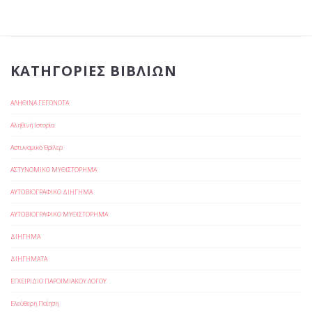
ΚΑΤΗΓΟΡΊΕΣ ΒΙΒΛΊΩΝ
ΑΛΗΘΙΝΑ ΓΕΓΟΝΟΤΑ
Αληθινή Ιστορία
Αστυνομικό Θρίλερ
ΑΣΤΥΝΟΜΙΚΟ ΜΥΘΙΣΤΟΡΗΜΑ
ΑΥΤΟΒΙΟΓΡΑΦΙΚΟ ΔΙΗΓΗΜΑ
ΑΥΤΟΒΙΟΓΡΑΦΙΚΟ ΜΥΘΙΣΤΟΡΗΜΑ
ΔΙΗΓΗΜΑ
ΔΙΗΓΗΜΑΤΑ
ΕΓΧΕΙΡΙΔΙΟ ΠΑΡΟΙΜΙΑΚΟΥ ΛΟΓΟΥ
Ελεύθερη Ποίηση