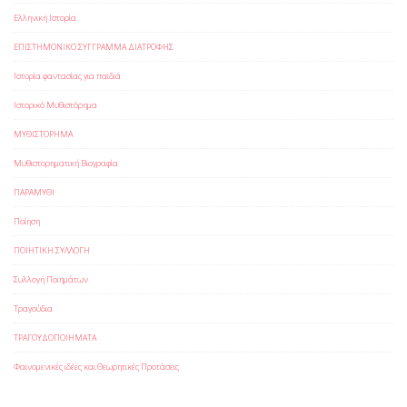
Ελληνική Ιστορία
ΕΠΙΣΤΗΜΟΝΙΚΟ ΣΥΓΓΡΑΜΜΑ ΔΙΑΤΡΟΦΗΣ
Ιστορία φαντασίας για παιδιά
Ιστορικό Μυθιστόρημα
ΜΥΘΙΣΤΟΡΗΜΑ
Μυθιστορηματική Βιογραφία
ΠΑΡΑΜΥΘΙ
Ποίηση
ΠΟΙΗΤΙΚΗ ΣΥΛΛΟΓΗ
Συλλογή Ποιημάτων
Τραγούδια
ΤΡΑΓΟΥΔΟΠΟΙΗΜΑΤΑ
Φαινομενικές ιδέες και Θεωρητικές Προτάσεις