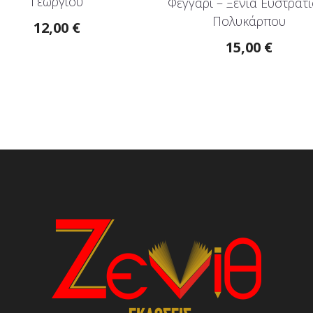
Γεωργίου
Φεγγάρι – Ξένια Ευστρατί
Πολυκάρπου
12,00
€
15,00
€