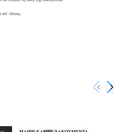
 απ’ όλους.