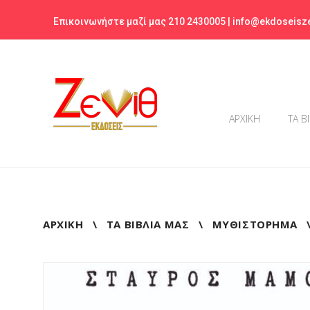
Skip
Επικοινωνήστε μαζί μας 210 2430005 |
info@ekdoseisze
to
content
ΑΡΧΙΚΗ
ΤΑ Β
ΑΡΧΙΚΉ
\
ΤΑ ΒΙΒΛΊΑ ΜΑΣ
\
ΜΥΘΙΣΤΟΡΗΜΑ