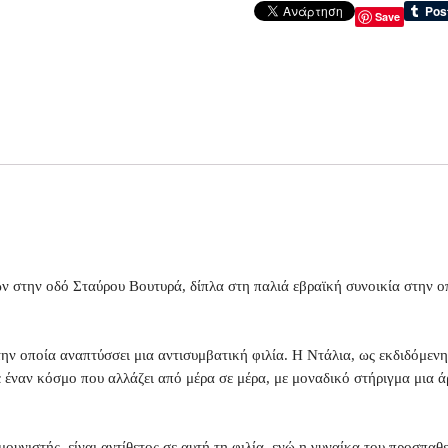
Save
ν στην οδό Σταύρου Βουτυρά, δίπλα στη παλιά εβραϊκή συνοικία στην οπ
 την οποία αναπτύσσει μια αντισυμβατική φιλία. Η Ντάλια, ως εκδιδόμενη
 έναν κόσμο που αλλάζει από μέρα σε μέρα, με μοναδικό στήριγμα μια 
υνιστής, είναι αντίθετος σε αυτή τη φιλία, ενώ η γυναίκα του προσπαθεί