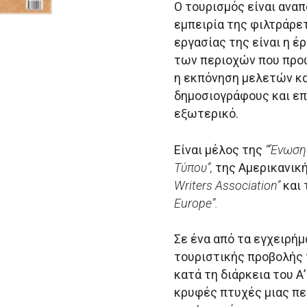
Ο τουρισμός είναι ανα
εμπειρία της φιλτράρετ
εργασίας της είναι η 
των περιοχών που προω
η εκπόνηση μελετών κα
δημοσιογράφους και επ
εξωτερικό.
Είναι μέλος της
“‘Ένωσ
Τύπου”,
της Αμερικανικ
Writers
Association
”
και 
Europe
”.
Σε ένα από τα εγχειρήμ
τουριστικής προβολής 
κατά τη διάρκεια του Α
κρυφές πτυχές μιας πε