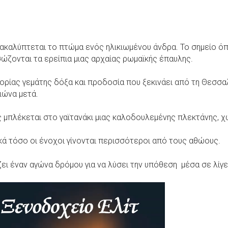
καλύπτεται το πτώμα ενός ηλικιωμένου άνδρα. Το σημείο όπου
σώζονται τα ερείπια μιας αρχαίας ρωμαϊκής έπαυλης.
στορίας γεμάτης δόξα και προδοσία που ξεκινάει από τη Θεσσ
ιώνα μετά.
πλέκεται στο γαϊτανάκι μιας καλοδουλεμένης πλεκτάνης, χωρί
ικά τόσο οι ένοχοι γίνονται περισσότεροι από τους αθώους.
ζει έναν αγώνα δρόμου για να λύσει την υπόθεση μέσα σε λίγε