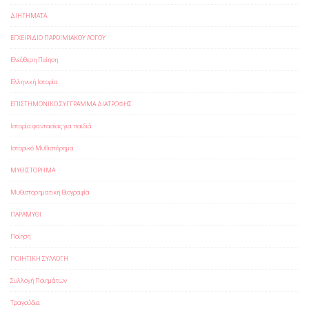
ΔΙΗΓΗΜΑΤΑ
ΕΓΧΕΙΡΙΔΙΟ ΠΑΡΟΙΜΙΑΚΟΥ ΛΟΓΟΥ
Ελεύθερη Ποίηση
Ελληνική Ιστορία
ΕΠΙΣΤΗΜΟΝΙΚΟ ΣΥΓΓΡΑΜΜΑ ΔΙΑΤΡΟΦΗΣ
Ιστορία φαντασίας για παιδιά
Ιστορικό Μυθιστόρημα
ΜΥΘΙΣΤΟΡΗΜΑ
Μυθιστορηματική Βιογραφία
ΠΑΡΑΜΥΘΙ
Ποίηση
ΠΟΙΗΤΙΚΗ ΣΥΛΛΟΓΗ
Συλλογή Ποιημάτων
Τραγούδια