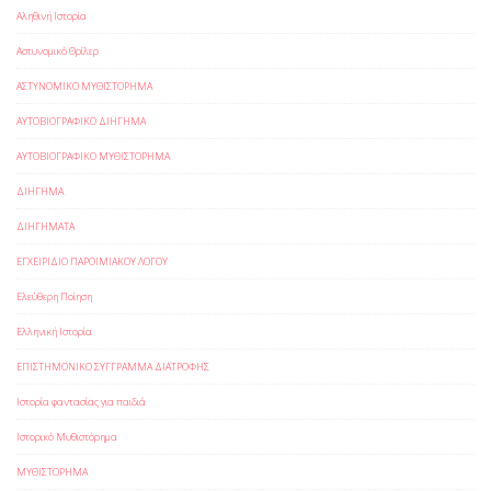
Αληθινή Ιστορία
Αστυνομικό Θρίλερ
ΑΣΤΥΝΟΜΙΚΟ ΜΥΘΙΣΤΟΡΗΜΑ
ΑΥΤΟΒΙΟΓΡΑΦΙΚΟ ΔΙΗΓΗΜΑ
ΑΥΤΟΒΙΟΓΡΑΦΙΚΟ ΜΥΘΙΣΤΟΡΗΜΑ
ΔΙΗΓΗΜΑ
ΔΙΗΓΗΜΑΤΑ
ΕΓΧΕΙΡΙΔΙΟ ΠΑΡΟΙΜΙΑΚΟΥ ΛΟΓΟΥ
Ελεύθερη Ποίηση
Ελληνική Ιστορία
ΕΠΙΣΤΗΜΟΝΙΚΟ ΣΥΓΓΡΑΜΜΑ ΔΙΑΤΡΟΦΗΣ
Ιστορία φαντασίας για παιδιά
Ιστορικό Μυθιστόρημα
ΜΥΘΙΣΤΟΡΗΜΑ