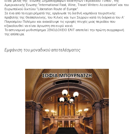
Είναι μέλος της “‘Ένωσης Δημοσιογράφων Ιδιοκτητών Περιοδικού Τύπου”, της
Αμερικανικής Ένωσης “International Food, Wine, Travel Writers Association” και του
Ευρωπαϊκού δικτύου “Liberation Route of Europe”.
Σε ένα από τα εγχειρήματά της, οργάνωσε τη διεθνή καμπάνια τουριστικής
προβολής της Θεσσαλονίκης, του Κιλκίς και των Σερρών κατά τη διάρκεια του Α’
Παγκοσμίου Πολέμου και ανακάλυψε τις κρυφές πτυχές μιας περιόδου που
εξακολουθεί να είναι άγνωστη στο ευρύ κοινό.
Το αστυνομικό μυθιστόρημα ΞΕΝΟΔΟΧΕΙΟ ΕΛΙΤ αποτελεί την πρώτη συγγραφική
της απόπειρα.
Εμφάνιση του μοναδικού αποτελέσματος