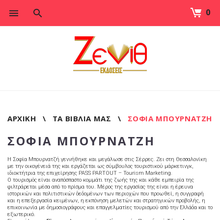
0
Skip
to
content
ΑΡΧΙΚΉ
\
ΤΑ ΒΙΒΛΊΑ ΜΑΣ
\
ΣΟΦΙΑ ΜΠΟΥΡΝΑΤΖΗ
ΣΟΦΙΑ ΜΠΟΥΡΝΑΤΖΗ
Η Σοφία Μπουρνατζή γεννήθηκε και μεγάλωσε στις Σέρρες. Ζει στη Θεσσαλονίκη
με την οικογένειά της και εργάζεται ως σύμβουλος τουριστικού μάρκετινγκ,
ιδιοκτήτρια της επιχείρησης PASS PARTOUT – Tourism Marketing.
Ο τουρισμός είναι αναπόσπαστο κομμάτι της ζωής της και κάθε εμπειρία της
φιλτράρεται μέσα από το πρίσμα του. Μέρος της εργασίας της είναι η έρευνα
ιστορικών και πολιτιστικών δεδομένων των περιοχών που προωθεί, η συγγραφή
και η επεξεργασία κειμένων, η εκπόνηση μελετών και στρατηγικών προβολής, η
επικοινωνία με δημοσιογράφους και επαγγελματίες τουρισμού από την Ελλάδα και το
εξωτερικό.