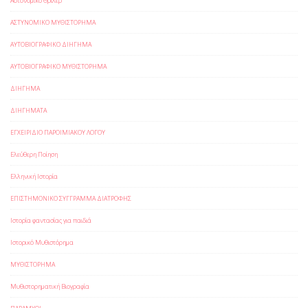
Αστυνομικό Θρίλερ
ΑΣΤΥΝΟΜΙΚΟ ΜΥΘΙΣΤΟΡΗΜΑ
ΑΥΤΟΒΙΟΓΡΑΦΙΚΟ ΔΙΗΓΗΜΑ
ΑΥΤΟΒΙΟΓΡΑΦΙΚΟ ΜΥΘΙΣΤΟΡΗΜΑ
ΔΙΗΓΗΜΑ
ΔΙΗΓΗΜΑΤΑ
ΕΓΧΕΙΡΙΔΙΟ ΠΑΡΟΙΜΙΑΚΟΥ ΛΟΓΟΥ
Ελεύθερη Ποίηση
Ελληνική Ιστορία
ΕΠΙΣΤΗΜΟΝΙΚΟ ΣΥΓΓΡΑΜΜΑ ΔΙΑΤΡΟΦΗΣ
Ιστορία φαντασίας για παιδιά
Ιστορικό Μυθιστόρημα
ΜΥΘΙΣΤΟΡΗΜΑ
Μυθιστορηματική Βιογραφία