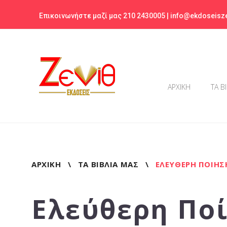
Skip
Επικοινωνήστε μαζί μας 210 2430005 |
info@ekdoseisze
to
content
ΑΡΧΙΚΗ
ΤΑ Β
ΑΡΧΙΚΉ
\
ΤΑ ΒΙΒΛΊΑ ΜΑΣ
\
ΕΛΕΎΘΕΡΗ ΠΟΊΗΣ
Ελεύθερη Πο