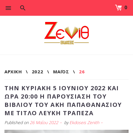
0
Skip
to
content
ΑΡΧΙΚΉ
\
2022
\
ΜΆΙΟΣ
\
26
ΗΜΈΡΑ:
ΤΗΝ ΚΥΡΙΑΚΉ 5 ΙΟΥΝΊΟΥ 2022 ΚΑΙ
26
ΏΡΑ 20:00 Η ΠΑΡΟΥΣΊΑΣΗ ΤΟΥ
ΜΑΪ́ΟΥ
ΒΙΒΛΊΟΥ ΤΟΥ ΆΚΗ ΠΑΠΑΘΑΝΑΣΊΟΥ
2022
ΜΕ ΤΊΤΛΟ ΛΕΥΚΉ ΤΡΆΠΕΖΑ
Published on
26 Μαΐου 2022
by
Ekdoseis Zenith