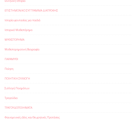
Ελληνική Ιστορία
ΕΠΙΣΤΗΜΟΝΙΚΟ ΣΥΓΓΡΑΜΜΑ ΔΙΑΤΡΟΦΗΣ
Ιστορία φαντασίας για παιδιά
Ιστορικό Μυθιστόρημα
ΜΥΘΙΣΤΟΡΗΜΑ
Μυθιστορηματική Βιογραφία
ΠΑΡΑΜΥΘΙ
Ποίηση
ΠΟΙΗΤΙΚΗ ΣΥΛΛΟΓΗ
Συλλογή Ποιημάτων
Τραγούδια
ΤΡΑΓΟΥΔΟΠΟΙΗΜΑΤΑ
Φαινομενικές ιδέες και Θεωρητικές Προτάσεις