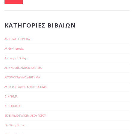
ΚΑΤΗΓΟΡΊΕΣ ΒΙΒΛΊΩΝ
ΑΛΗΘΙΝΑ ΓΕΓΟΝΟΤΑ
Αληθινή Ιστορία
Αστυνομικό Θρίλερ
ΑΣΤΥΝΟΜΙΚΟ ΜΥΘΙΣΤΟΡΗΜΑ
ΑΥΤΟΒΙΟΓΡΑΦΙΚΟ ΔΙΗΓΗΜΑ
ΑΥΤΟΒΙΟΓΡΑΦΙΚΟ ΜΥΘΙΣΤΟΡΗΜΑ
ΔΙΗΓΗΜΑ
ΔΙΗΓΗΜΑΤΑ
ΕΓΧΕΙΡΙΔΙΟ ΠΑΡΟΙΜΙΑΚΟΥ ΛΟΓΟΥ
Ελεύθερη Ποίηση