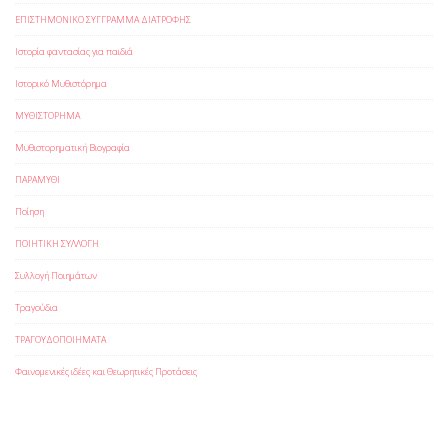
ΕΠΙΣΤΗΜΟΝΙΚΟ ΣΥΓΓΡΑΜΜΑ ΔΙΑΤΡΟΦΗΣ
Ιστορία φαντασίας για παιδιά
Ιστορικό Μυθιστόρημα
ΜΥΘΙΣΤΟΡΗΜΑ
Μυθιστορηματική Βιογραφία
ΠΑΡΑΜΥΘΙ
Ποίηση
ΠΟΙΗΤΙΚΗ ΣΥΛΛΟΓΗ
Συλλογή Ποιημάτων
Τραγούδια
ΤΡΑΓΟΥΔΟΠΟΙΗΜΑΤΑ
Φαινομενικές ιδέες και Θεωρητικές Προτάσεις