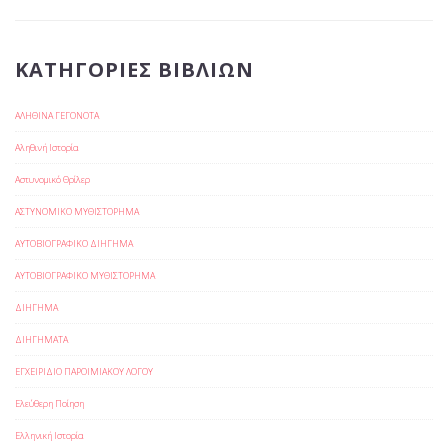
ΆΡΘΡΩΝ
ΚΑΤΗΓΟΡΊΕΣ ΒΙΒΛΊΩΝ
ΑΛΗΘΙΝΑ ΓΕΓΟΝΟΤΑ
Αληθινή Ιστορία
Αστυνομικό Θρίλερ
ΑΣΤΥΝΟΜΙΚΟ ΜΥΘΙΣΤΟΡΗΜΑ
ΑΥΤΟΒΙΟΓΡΑΦΙΚΟ ΔΙΗΓΗΜΑ
ΑΥΤΟΒΙΟΓΡΑΦΙΚΟ ΜΥΘΙΣΤΟΡΗΜΑ
ΔΙΗΓΗΜΑ
ΔΙΗΓΗΜΑΤΑ
ΕΓΧΕΙΡΙΔΙΟ ΠΑΡΟΙΜΙΑΚΟΥ ΛΟΓΟΥ
Ελεύθερη Ποίηση
Ελληνική Ιστορία