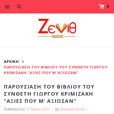
0
Skip
to
content
ΑΡΧΙΚΉ
\
ΠΑΡΟΥΣΊΑΣΗ ΤΟΥ ΒΙΒΛΊΟΥ ΤΟΥ ΣΥΝΘΈΤΗ ΓΙΏΡΓΟΥ
ΚΡΙΜΙΖΆΚΗ “ΑΞΊΕΣ ΠΟΥ Μ’ ΑΞΊΩΣΑΝ”
ΠΑΡΟΥΣΊΑΣΗ ΤΟΥ ΒΙΒΛΊΟΥ ΤΟΥ
ΣΥΝΘΈΤΗ ΓΙΏΡΓΟΥ ΚΡΙΜΙΖΆΚΗ
"ΑΞΊΕΣ ΠΟΥ Μ' ΑΞΊΩΣΑΝ"
Published on
27 Μαΐου 2021
by
Ekdoseis Zenith