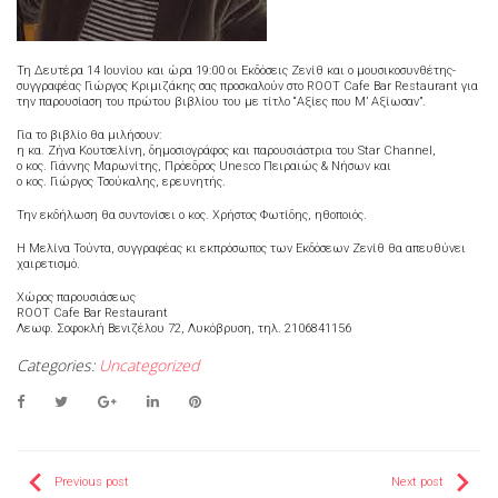
Τη Δευτέρα 14 Ιουνίου και ώρα 19:00 οι Εκδόσεις Ζενίθ και ο μουσικοσυνθέτης-
συγγραφέας Γιώργος Κριμιζάκης σας προσκαλούν στο ROOT Cafe Bar Restaurant για
την παρουσίαση του πρώτου βιβλίου του με τίτλο “Αξίες που Μ’ Αξίωσαν”.
Για το βιβλίο θα μιλήσουν:
η κα. Ζήνα Κουτσελίνη, δημοσιογράφος και παρουσιάστρια του Star Channel,
ο κος. Γιάννης Μαρωνίτης, Πρόεδρος Unesco Πειραιώς & Νήσων και
ο κος. Γιώργος Τσούκαλης, ερευνητής.
Την εκδήλωση θα συντονίσει ο κος. Χρήστος Φωτίδης, ηθοποιός.
Η Μελίνα Τούντα, συγγραφέας κι εκπρόσωπος των Εκδόσεων Ζενίθ θα απευθύνει
χαιρετισμό.
Χώρος παρουσιάσεως
ROOT Cafe Bar Restaurant
Λεωφ. Σοφοκλή Βενιζέλου 72, Λυκόβρυση, τηλ. 2106841156
Categories:
Uncategorized
Facebook
Twitter
Google+
LinkedIn
Pinterest
ΠΛΟΉΓΗΣΗ
Previous post
Next post