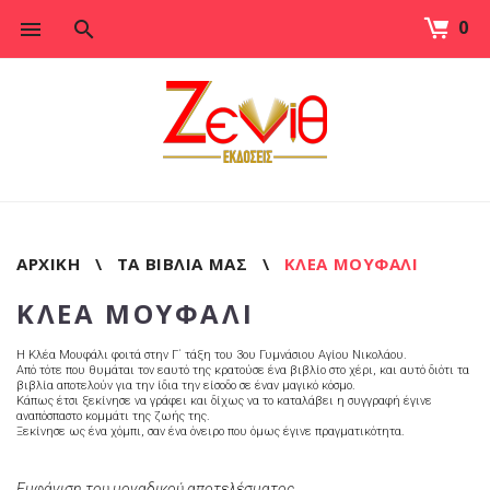
0
Skip
to
content
ΑΡΧΙΚΉ
\
ΤΑ ΒΙΒΛΊΑ ΜΑΣ
\
ΚΛΈΑ ΜΟΥΦΆΛΙ
ΚΛΈΑ ΜΟΥΦΆΛΙ
Η Κλέα Μουφάλι φοιτά στην Γ΄ τάξη του 3ου Γυμνάσιου Αγίου Νικολάου.
Από τότε που θυμάται τον εαυτό της κρατούσε ένα βιβλίο στο χέρι, και αυτό διότι τα
βιβλία αποτελούν για την ίδια την είσοδο σε έναν μαγικό κόσμο.
Κάπως έτσι ξεκίνησε να γράφει και δίχως να το καταλάβει η συγγραφή έγινε
αναπόσπαστο κομμάτι της ζωής της.
Ξεκίνησε ως ένα χόμπι, σαν ένα όνειρο που όμως έγινε πραγματικότητα.
Εμφάνιση του μοναδικού αποτελέσματος